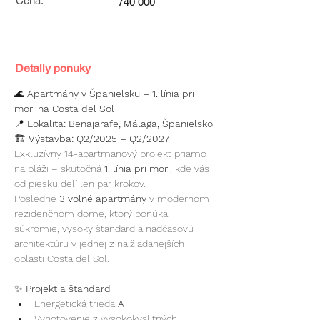
Cena:
740 000
Detaily ponuky
🌊
 Apartmány v Španielsku – 1. línia pri 
mori na Costa del Sol
📍
 Lokalita: Benajarafe, Málaga, Španielsko
🏗
 Výstavba: Q2/2025 – Q2/2027
Exkluzívny 14-apartmánový projekt priamo 
na pláži – skutočná 
1. línia pri mori
, kde vás 
od piesku delí len pár krokov.
Posledné 
3 voľné apartmány
 v modernom 
rezidenčnom dome, ktorý ponúka 
súkromie, vysoký štandard a nadčasovú 
architektúru v jednej z najžiadanejších 
oblastí Costa del Sol.
✨
 Projekt a štandard
Energetická trieda 
A
Vyhotovenie z vysokokvalitných 