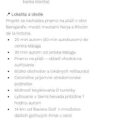
banka klienta)
📍
 Lokalita a okolie
Projekt sa nachádza priamo na pláži v obci 
Benajarafe, medzi mestami Nerja a Rincón 
de la Victoria.
25 min autom (40 min autobusom) do 
centra Málaga
30 min autom od letiska Málaga
Priamo na pláži – oblasť vhodná na 
surfovanie
Blízko obchodov a lokálnych reštaurácií
Celoročne príjemné stredomorské 
podnebie
Možnosť bicyklovania či turistiky
Lyžovanie v Sierra Nevada približne 1 
hodinu autom
14 km od Baviera Golf + množstvo 
ďalších golfových ihrísk v okolí