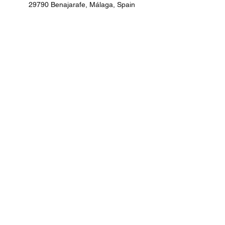
29790 Benajarafe, Málaga, Spain
Máte otázku?
Chcete vedieť aké bolo dnes teplé more?
Odpovieme na všetko, opýtajte sa:)