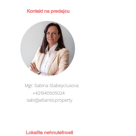
Kontakt na predajcu
Mgr. Sabina Slabeyciusova
+421940505024
sabi@atlantis.property
Lokalita nehnuteľnosti