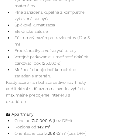
materiálov
Plne zariadená kúpeľňa a kompletne 
vybavená kuchyňa
Špičková klimatizácia
Elektrické žalúzie
Súkromný bazén pre rezidentov (12 × 5 
m)
Predzáhradky a veľkorysé terasy
Verejné parkovanie + možnosť dokúpiť 
parkovací box (25.000 €)
Možnosť doobjednať kompletné 
zariadenie interiéru
Každý apartmán bol starostlivo navrhnutý 
architektmi s dôrazom na svetlo, výhľad a 
maximálne prepojenie interiéru s 
exteriérom.
🏡
 Apartmány
Cena od 
740.000 €
 (bez DPH)
Rozloha od 
142 m²
Orientačne cca 
5.258 €/m²
 (bez DPH)