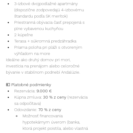
3-izbové dvojpodlažné apartmány 
(dispozične zodpovedajú 4-izbovému 
štandardu podľa SK merítok)
Priestranná obývacia časť prepojená s 
plne vybavenou kuchyňou
2 kúpeľne
Terasa + súkromná predzáhradka
Priama poloha pri pláži s otvoreným 
výhľadom na more
Ideálne ako druhý domov pri mori, 
investícia na prenájom alebo celoročné 
bývanie v stabilnom podnebí Andalúzie.
💶
 Platobné podmienky
Rezervácia: 
9.000 €
Kúpna zmluva: 
30 % z ceny
 (rezervácia 
sa odpočítava)
Odovzdanie: 
70 % z ceny
Možnosť financovania 
hypotekárnym úverom (banka, 
ktorá projekt poistila, alebo vlastná 