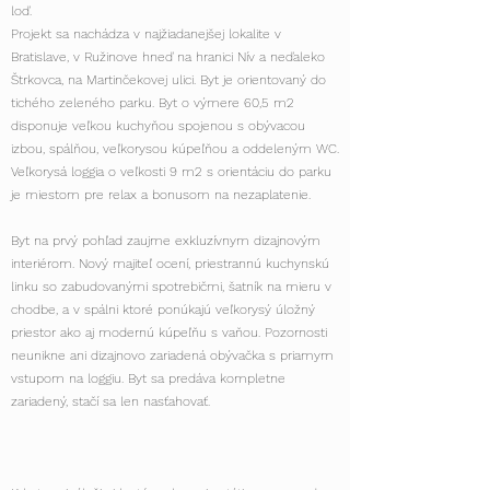
loď.
Projekt sa nachádza v najžiadanejšej lokalite v
Bratislave, v Ružinove hneď na hranici Nív a neďaleko
Štrkovca, na Martinčekovej ulici. Byt je orientovaný do
tichého zeleného parku. Byt o výmere 60,5 m2
disponuje veľkou kuchyňou spojenou s obývacou
izbou, spálňou, veľkorysou kúpeľňou a oddeleným WC.
Veľkorysá loggia o veľkosti 9 m2 s orientáciu do parku
je miestom pre relax a bonusom na nezaplatenie.
Byt na prvý pohľad zaujme exkluzívnym dizajnovým
interiérom. Nový majiteľ ocení, priestrannú kuchynskú
linku so zabudovanými spotrebičmi, šatník na mieru v
chodbe, a v spálni ktoré ponúkajú veľkorysý úložný
priestor ako aj modernú kúpeľňu s vaňou. Pozornosti
neunikne ani dizajnovo zariadená obývačka s priamym
vstupom na loggiu. Byt sa predáva kompletne
zariadený, stačí sa len nasťahovať.