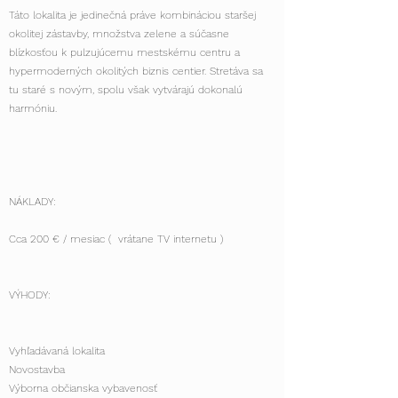
Táto lokalita je jedinečná práve kombináciou staršej
okolitej zástavby, množstva zelene a súčasne
blízkosťou k pulzujúcemu mestskému centru a
hypermoderných okolitých biznis centier. Stretáva sa
tu staré s novým, spolu však vytvárajú dokonalú
harmóniu.
NÁKLADY:
Cca 200 € / mesiac ( vrátane TV internetu )
VÝHODY:
Vyhľadávaná lokalita
Novostavba
Výborna občianska vybavenosť