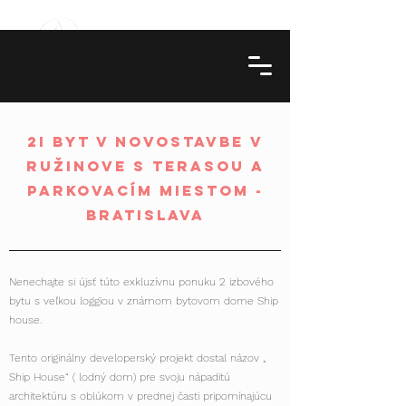
2i byt v novostavbe v
ružinove s terasou a
parkovacím miestom -
bratislava
Nenechajte si újsť túto exkluzívnu ponuku 2 izbového
bytu s veľkou loggiou v známom bytovom dome Ship
house.
Tento originálny developerský projekt dostal názov „
Ship House“ ( lodný dom) pre svoju nápaditú
architektúru s oblúkom v prednej časti pripomínajúcu