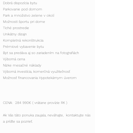
Dobrá dispozícia bytu
Parkovanie pod domom
Park a množstvo zelene v okolí
Možnosti športu pri dome
Tiché prostredie
Unikátny dizajn
Kompletná rekonštrukcia
Prémiové vybavenie bytu
Byt sa predáva aj so zariadením na fotografiách
Výborná cena
Nízke mesačné náklady
Výborná investícia, komerčná využiteľnosť
Možnosť financovania Hypotekárnym úverom
CENA: 284 990€ ( vrátane provízie RK )
Ak Vás táto ponuka zaujala, neváhajte, kontaktujte nás
a príďte sa pozrieť.