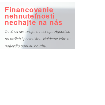
Financovanie
nehnuteľnosti
nechajte na nás
O nič sa nestarajte a nechajte Hypotéku
na naších špecialistov. Nájdeme Vám tu
najlepšiu ponuku na trhu.
Spolupracujeme so všetkými bankami
a preto felxibilne dokážeme reagovať
na aktruálne ponuky a akcie, aby
fnancovane Vašej nehnuteľnost bolo čo
najvýhodnejše.
Mám záujem o ponuku