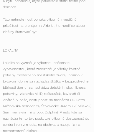
K bytu prináleži aj kryté parkovacie státie rovno pod
domom.
Táto nehnuteľnosť ponúka výbornú investičnú
príležitosť na prenájom / Airbnb , homeoffice alebo
ideálny štartovací byt
LOKALITA
Lokalita sa vyznačuje výbornou občianskou
vybavenosťou, ktorá zabezepčuje všetky životné
potreby moderného mestského života, priamo v
bytovom dome sa nachádza škôlka, v bezprostrednej
blízkosti domu sa nachádza detské ihrisko, fitness,
potraviny, zástavka MHD, reštaurácia, kaviareň či
vináreň. V pešej dostupnosti sa nachádza OC Retro,
Ružinovská nemocnica, Štrkovecké Jazero i kúpalisko (
Summer swimming pool Dolphin). Miesto kde sa
nachádza tento byt poskytuje výbornú dostupnosť do
centra i von z mesta, na obchvat a napojenie na
novootvorenú diaľnicu.