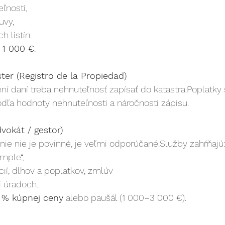
ľnosti,
uvy,
h listín.
 1 000 €
.
ster (Registro de la Propiedad)
ní daní treba nehnuteľnosť zapísať do katastra.Poplatky
odľa hodnoty nehnuteľnosti a náročnosti zápisu.
dvokát / gestor)
ie nie je povinné, je veľmi odporúčané.Služby zahŕňajú
imple“,
cií, dlhov a poplatkov, zmlúv
i úradoch.
5 % kúpnej ceny
 alebo paušál (1 000–3 000 €).