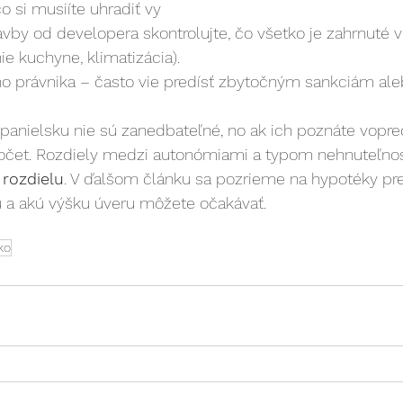
o si musiíte uhradiť vy
vby od developera skontrolujte, čo všetko je zahrnuté v 
ie kuchyne, klimatizácia).
ho právnika – často vie predísť zbytočným sankciám al
panielsku nie sú zanedbateľné, no ak ich poznáte vopre
počet. Rozdiely medzi autonómiami a typom nehnuteľno
 rozdielu
. V ďalšom článku sa pozrieme na hypotéky pre
 a akú výšku úveru môžete očakávať.
ko