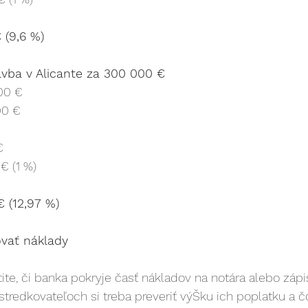
 (9,6 %)
vba v Alicante za 300 000 €
00 €
00 €
€
€ (1 %)
 (12,97 %)
ovať náklady
tite, či banka pokryje časť nákladov na notára alebo zápis
tredkovateľoch si treba preveriť výŠku ich poplatku a č