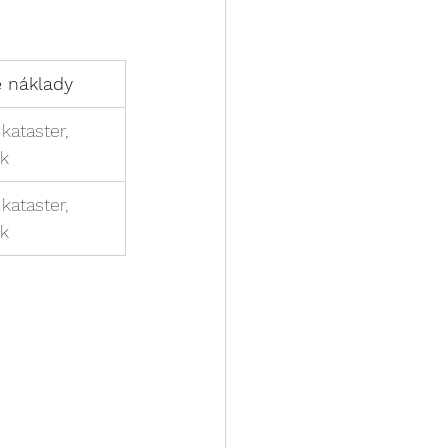
e náklady
 kataster, 
ik
 kataster, 
ik