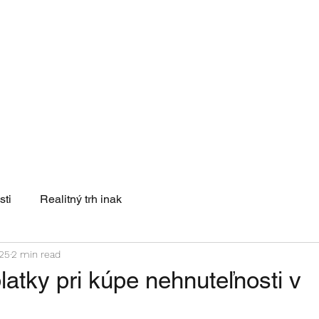
é byty
Ponuka nehnuteľností
Španielske nehnuteľnosti
Nedávno
sti
Realitný trh inak
025
2 min read
atky pri kúpe nehnuteľnosti v