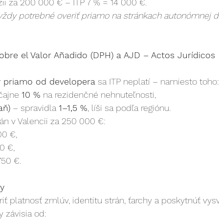
zii za 200 000 € – ITP 7 % = 14 000 €.
 vždy potrebné overiť priamo na stránkach autonómnej d
obre el Valor Añadido (DPH) a AJD – Actos Jurídicos 
 priamo od developera
 sa ITP neplatí – namiesto toho:
čajne 
10 %
 na rezidenčné nehnuteľnosti,
aň)
 – spravidla 
1–1,5 %
, líši sa podľa regiónu.
n v Valencii za 250 000 €:
00 €,
0 €,
750 €.
ky
iť platnosť zmlúv, identitu strán, ťarchy a poskytnúť vys
 závisia od: