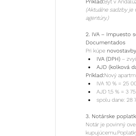
Príklad:
Byt v Andalú
(Aktuálne sadzby je
agentúry.)
2. IVA – Impuesto s
Documentados
Pri kúpe 
novostavby
IVA (DPH)
 – zvy
AJD (kolková d
Príklad:
Nový apartmá
IVA 10 % = 25 0
AJD 1,5 % = 3 75
spolu dane: 28 
3. Notárske poplat
Notár je povinný over
kupujúcemu.Poplatky