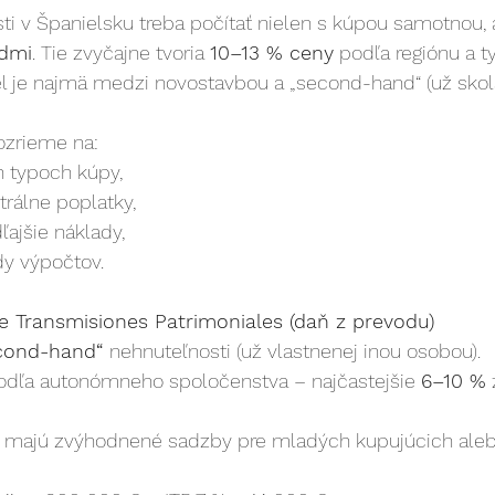
ti v Španielsku treba počítať nielen s kúpou samotnou, a
dmi
. Tie zvyčajne tvoria 
10–13 % ceny
 podľa regiónu a t
el je najmä medzi novostavbou a „second-hand“ (už sko
ozrieme na:
h typoch kúpy,
trálne poplatky,
ľajšie náklady,
dy výpočtov.
e Transmisiones Patrimoniales (daň z prevodu)
cond-hand“
 nehnuteľnosti (už vlastnenej inou osobou).
podľa autonómneho spoločenstva – najčastejšie 
6–10 %
 
y majú zvýhodnené sadzby pre mladých kupujúcich aleb