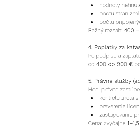
hodnoty nehnute
počtu strán zml
počtu pripojenýc
Bežný rozsah: 
400 –
4. Poplatky za kata
Po podpise a zaplate
od 
400 do 900 €
 p
5. Právne služby (a
Hoci právne zastúpen
kontrolu „nota s
preverenie licen
zastupovanie pr
Cena: zvyčajne 
1–1,