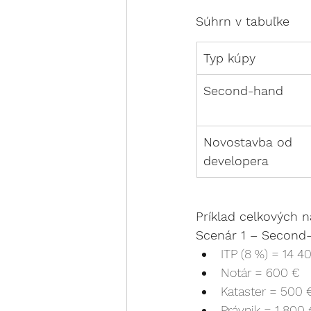
Súhrn v tabuľke
Typ kúpy
Second-hand
Novostavba od 
developera
Príklad celkových 
Scenár 1 – Second-
ITP (8 %) = 14 4
Notár = 600 €
Kataster = 500 
Právnik = 1 800 