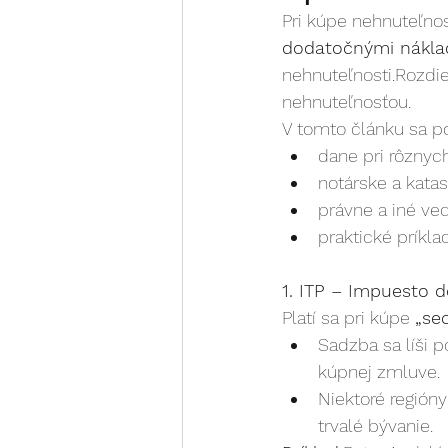
Pri kúpe nehnuteľnos
dodatočnými nákla
nehnuteľnosti.Rozdi
nehnuteľnosťou.
V tomto článku sa p
dane pri rôznyc
notárske a katas
právne a iné ved
praktické príkla
1. ITP – Impuesto d
Platí sa pri kúpe 
„se
Sadzba sa líši 
kúpnej zmluve.
Niektoré región
trvalé bývanie.