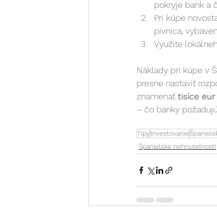
pokryje bank a č
Pri kúpe novosta
pivnica, vybaven
Využite lokálne
Náklady pri kúpe v Š
presne nastaviť roz
znamenať 
tisíce eur
– čo banky požadujú
Tipy
Investovanie
Španiels
Španielske nehnuteľnosti