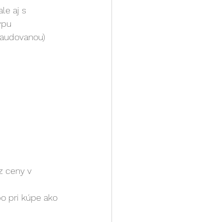
le aj s 
ypu 
laudovanou) 
z ceny v 
o pri kúpe ako 