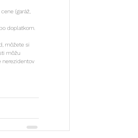
cene (garáž, 
ebo doplatkom.
d, môžete si 
sti môžu 
 nerezidentov 