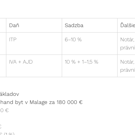
Daň
Sadzba
Ďalši
ITP
6–10 %
Notár,
právn
IVA + AJD
10 % + 1–1,5 %
Notár,
právn
nákladov
hand byt v Malage za 180 000 €
00 €
€
€ (1 %)