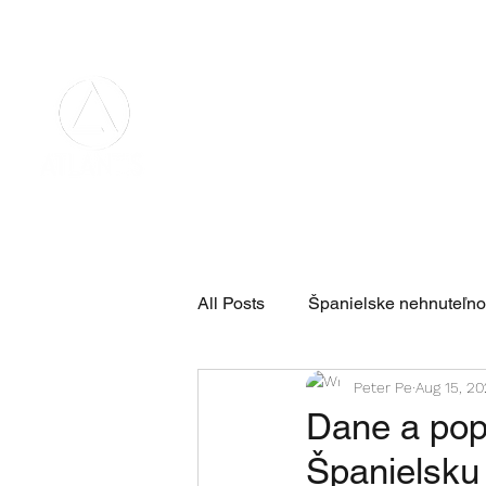
hello@atlantis.property
+421 940 505 024
Home
Projektov
All Posts
Španielske nehnuteľno
Peter Pe
Aug 15, 2
Dane a popl
Španielsku