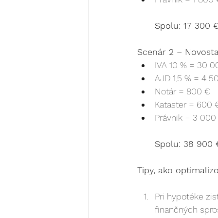
Spolu: 17 300 €
Scenár 2 – Novosta
IVA 10 % = 30 0
AJD 1,5 % = 4 5
Notár = 800 €
Kataster = 600 
Právnik = 3 000 
Spolu: 38 900 €
Tipy, ako optimaliz
Pri hypotéke zis
finančných spros